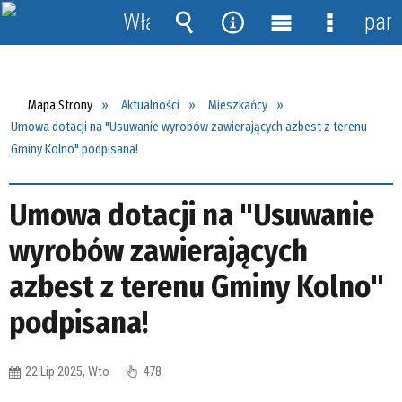
Włącz
pane
powiadomienia
Wyszukiwarka
Narzędzia
Menu
Menu
główne
szczegół
Mapa Strony
Aktualności
Mieszkańcy
Umowa dotacji na "Usuwanie wyrobów zawierających azbest z terenu
Gminy Kolno" podpisana!
Umowa dotacji na "Usuwanie
wyrobów zawierających
azbest z terenu Gminy Kolno"
podpisana!
22 Lip 2025, Wto
478