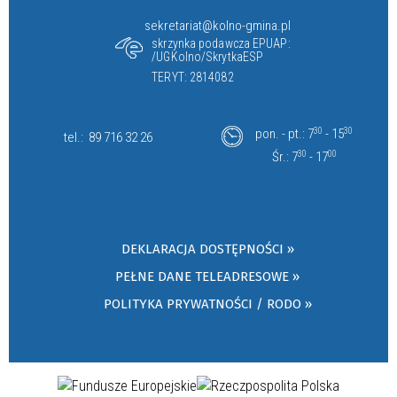
sekretariat@kolno-gmina.pl
skrzynka podawcza EPUAP:
/UGKolno/SkrytkaESP
TERYT: 2814082
pon. - pt.: 7
30
- 15
30
tel.:
89 716 32 26
Śr.: 7
30
- 17
00
DEKLARACJA DOSTĘPNOŚCI »
PEŁNE DANE TELEADRESOWE »
POLITYKA PRYWATNOŚCI / RODO »