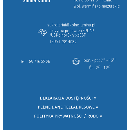
Gmina Kolno
Kolno 33, 11-311 Kolno
woj. warmińsko-mazurskie
sekretariat@kolno-gmina.pl
skrzynka podawcza EPUAP:
/UGKolno/SkrytkaESP
TERYT: 2814082
pon. - pt.: 7
30
- 15
30
tel.:
89 716 32 26
Śr.: 7
30
- 17
00
DEKLARACJA DOSTĘPNOŚCI »
PEŁNE DANE TELEADRESOWE »
POLITYKA PRYWATNOŚCI / RODO »