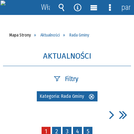
Włącz
pane
powiadomienia
Wyszukiwarka
Narzędzia
Menu
Menu
główne
szczegół
Mapa Strony
Aktualności
Rada Gminy
AKTUALNOŚCI
Filtry
Szukana fraza
Kategoria:
Rada Gminy
Usuń
ten
filtr
Data publikacji
1
2
3
4
5
—