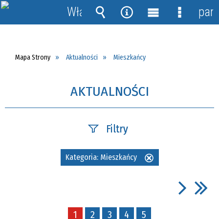
Włącz
pane
powiadomienia
Wyszukiwarka
Narzędzia
Menu
Menu
główne
szczegół
Mapa Strony
Aktualności
Mieszkańcy
AKTUALNOŚCI
Filtry
Szukana fraza
Kategoria:
Mieszkańcy
Usuń
ten
filtr
Data publikacji
1
2
3
4
5
—