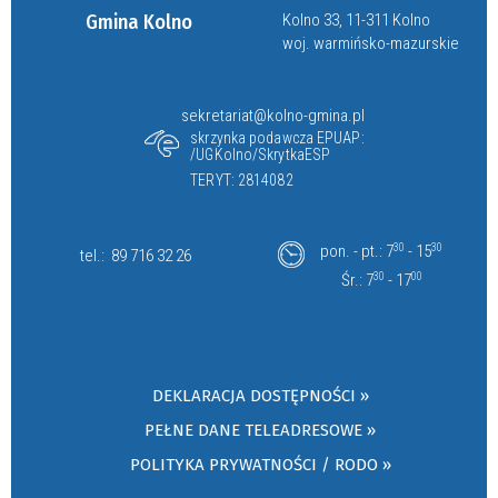
Gmina Kolno
Kolno 33, 11-311 Kolno
woj. warmińsko-mazurskie
sekretariat@kolno-gmina.pl
skrzynka podawcza EPUAP:
/UGKolno/SkrytkaESP
TERYT: 2814082
pon. - pt.: 7
30
- 15
30
tel.:
89 716 32 26
Śr.: 7
30
- 17
00
DEKLARACJA DOSTĘPNOŚCI »
PEŁNE DANE TELEADRESOWE »
POLITYKA PRYWATNOŚCI / RODO »