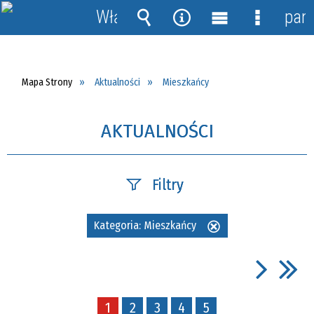
Włącz
pane
powiadomienia
Wyszukiwarka
Narzędzia
Menu
Menu
główne
szczegół
Mapa Strony
Aktualności
Mieszkańcy
AKTUALNOŚCI
Filtry
Szukana fraza
Kategoria:
Mieszkańcy
Usuń
ten
filtr
Data publikacji
1
2
3
4
5
—