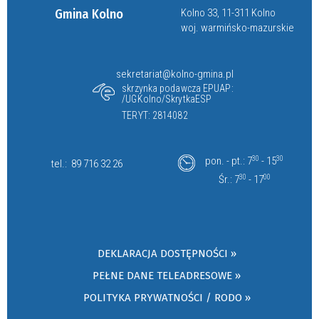
Gmina Kolno
Kolno 33, 11-311 Kolno
woj. warmińsko-mazurskie
sekretariat@kolno-gmina.pl
skrzynka podawcza EPUAP:
/UGKolno/SkrytkaESP
TERYT: 2814082
pon. - pt.: 7
30
- 15
30
tel.:
89 716 32 26
Śr.: 7
30
- 17
00
DEKLARACJA DOSTĘPNOŚCI »
PEŁNE DANE TELEADRESOWE »
POLITYKA PRYWATNOŚCI / RODO »