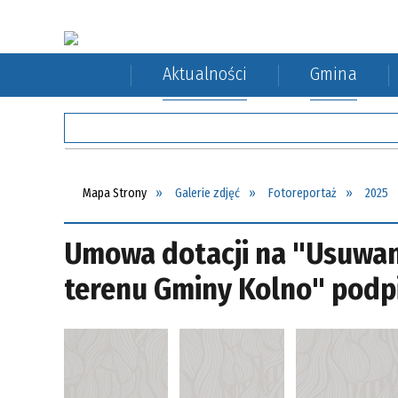
Aktualności
Gmina
Rada Gminy
Rolnictwo
Komunikacja autobusowa
Sołect
Ochron
Komuni
Mapa Strony
Galerie zdjęć
Fotoreportaż
2025
Umowa dotacji na "Usuwan
terenu Gminy Kolno" podp