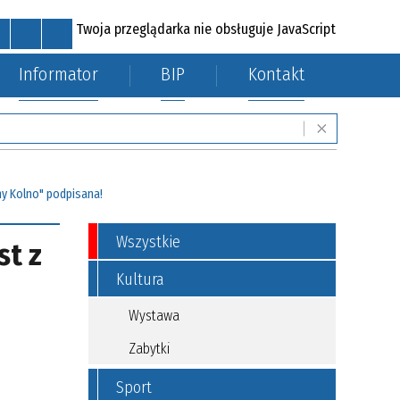
Twoja przeglądarka nie obsługuje JavaScript
Informator
BIP
Kontakt
MAPA STRONY
RSS
POCZTA
KONTAKT
mi
Fundusze zewnętrzne
y Kolno" podpisana!
Wszystkie
st z
Kultura
Wystawa
Zabytki
Sport