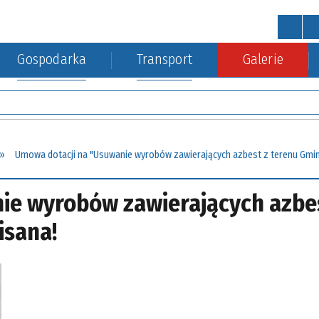
Gospodarka
Transport
Galerie
STRONA GŁÓWNA
wa
a Środowiska
kacja kolejowa
Urząd Gminy
Gospodarka nieruchomościa
Umowa dotacji na "Usuwanie wyrobów zawierających azbest z terenu Gmin
ie wyrobów zawierających azbe
isana!