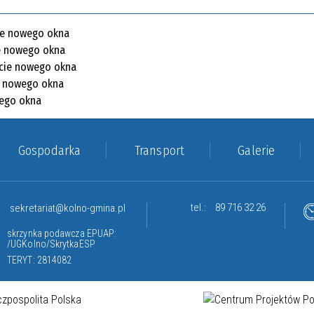
Gospodarka
Transport
Galerie
tel.:
89 716 32 26
sekretariat@kolno-gmina.pl
skrzynka podawcza EPUAP:
/UGKolno/SkrytkaESP
TERYT: 2814082