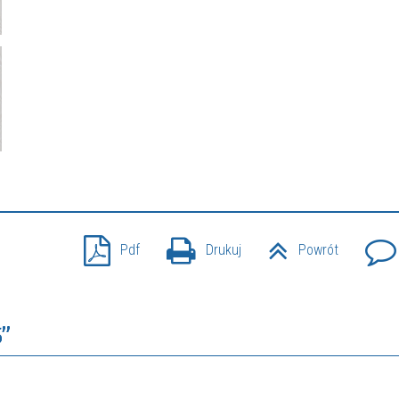
Pdf
Drukuj
Powrót
”