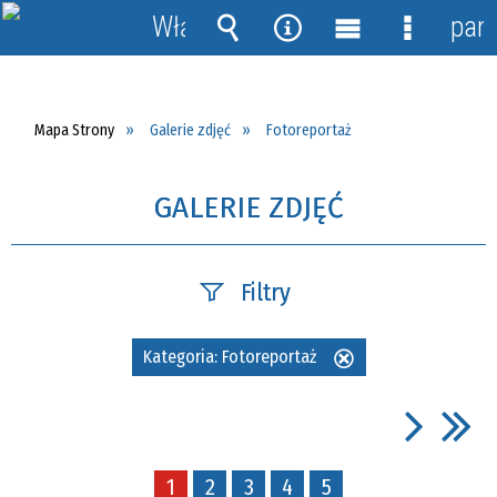
Włącz
pane
powiadomienia
Wyszukiwarka
Narzędzia
Menu
Menu
główne
szczegół
Mapa Strony
Galerie zdjęć
Fotoreportaż
GALERIE ZDJĘĆ
Filtry
Fraza
Kategoria:
Fotoreportaż
Usuń
ten
filtr
Kategoria
1
2
3
4
5