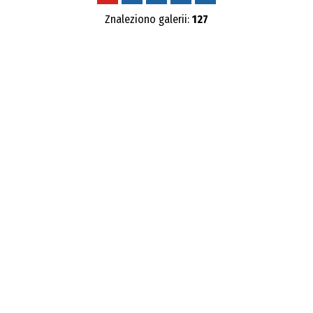
Znaleziono galerii:
127
Publikacja od
—