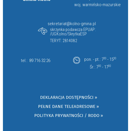
woj. warmińsko-mazurskie
sekretariat@kolno-gmina.pl
skrzynka podawcza EPUAP:
/UGKolno/SkrytkaESP
TERYT: 2814082
pon. - pt.: 7
30
- 15
30
tel.:
89 716 32 26
Śr.: 7
30
- 17
00
DEKLARACJA DOSTĘPNOŚCI »
PEŁNE DANE TELEADRESOWE »
POLITYKA PRYWATNOŚCI / RODO »