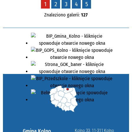
1
2
3
4
5
Znaleziono galerii:
127
Gmina Kolno
Kolno 33, 11-311 Kolno