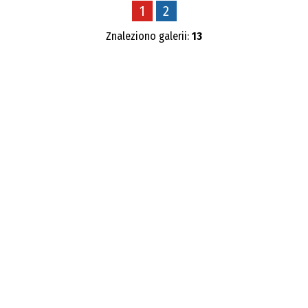
1
2
Znaleziono galerii:
13
Publikacja od
—