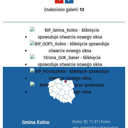
Znaleziono galerii:
13
Gmina Kolno
Kolno 33, 11-311 Kolno
woj. warmińsko-mazurskie