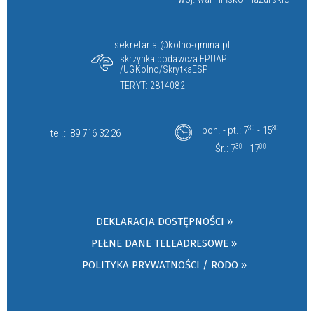
sekretariat@kolno-gmina.pl
skrzynka podawcza EPUAP:
/UGKolno/SkrytkaESP
TERYT: 2814082
pon. - pt.: 7
30
- 15
30
tel.:
89 716 32 26
Śr.: 7
30
- 17
00
DEKLARACJA DOSTĘPNOŚCI »
PEŁNE DANE TELEADRESOWE »
POLITYKA PRYWATNOŚCI / RODO »