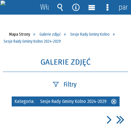
Włącz
pane
powiadomienia
Wyszukiwarka
Narzędzia
Menu
Menu
główne
szczegół
Mapa Strony
Galerie zdjęć
Sesje Rady Gminy Kolno
Sesje Rady Gminy Kolno 2024-2029
GALERIE ZDJĘĆ
Filtry
Fraza
Kategoria:
Sesje Rady Gminy Kolno 2024-2029
Usuń
ten
filtr
Kategoria