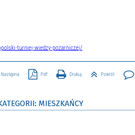
opolski-turniej-wiedzy-pozarniczej/
Następna
Pdf
Drukuj
Powrót
KATEGORII: MIESZKAŃCY