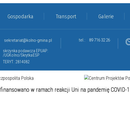
Gospodarka
Transport
Galerie
tel.:
89 716 32 26
sekretariat@kolno-gmina.pl
skrzynka podawcza EPUAP:
/UGKolno/SkrytkaESP
TERYT: 2814082
finansowano w ramach reakcji Uni na pandemię COVID-