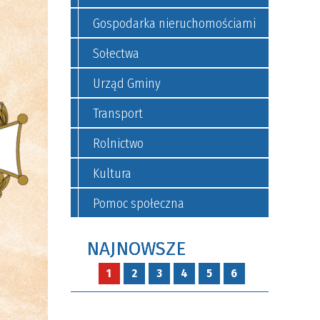
Gospodarka nieruchomościami
Sołectwa
Urząd Gminy
Transport
Rolnictwo
Kultura
Pomoc społeczna
NAJNOWSZE
1
2
3
4
5
6