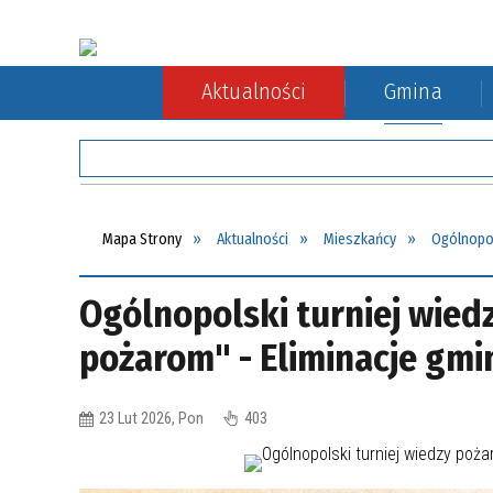
Aktualności
Gmina
Rada Gminy
Rolnictwo
Komunikacja autobusowa
Sołect
Ochron
Komuni
Mapa Strony
Aktualności
Mieszkańcy
Ogólnopol
Ogólnopolski turniej wied
pożarom" - Eliminacje gmi
23 Lut 2026, Pon
403