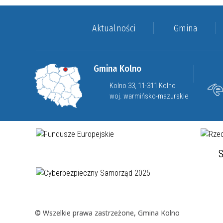
Aktualności
Gmina
Gmina Kolno
Kolno 33, 11-311 Kolno
woj. warmińsko-mazurskie
S
© Wszelkie prawa zastrzeżone, Gmina Kolno