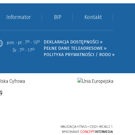
Informator
BIP
Kontakt
DEKLARACJA DOSTĘPNOŚCI »
pon. - pt.: 7
30
- 15
30
PEŁNE DANE TELEADRESOWE »
Śr.: 7
30
- 17
00
POLITYKA PRYWATNOŚCI / RODO »
19
WALIDACJA:
HTML5
+
CSS3
+
WCAG 2.1
WYKONANIE
CONCEPT
INTERMEDIA