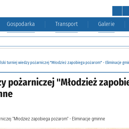
Gospodarka
Transport
Galerie
STRONA GŁÓWNA
wa
a Środowiska
kacja kolejowa
Urząd Gminy
Gospodarka nieruchomościa
ski turniej wiedzy pożarniczej "Młodzież zapobiega pożarom" - Eliminacje gm
zy pożarniczej "Młodzież zapobi
nne