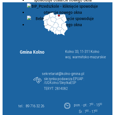
Gmina Kolno
Kolno 33, 11-311 Kolno
woj. warmińsko-mazurskie
sekretariat@kolno-gmina.pl
skrzynka podawcza EPUAP:
/UGKolno/SkrytkaESP
TERYT: 2814082
pon. - pt.: 7
30
- 15
30
tel.:
89 716 32 26
Śr.: 7
30
- 17
00