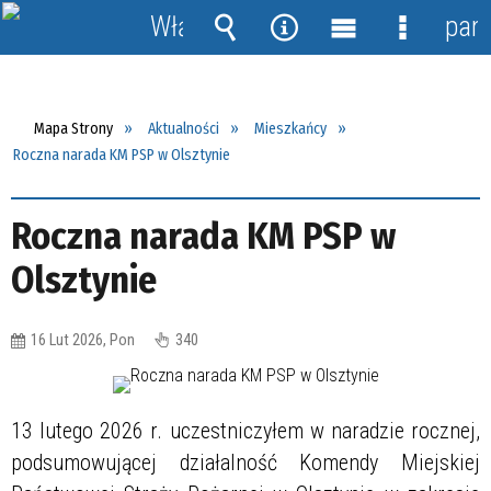
Włącz
pane
powiadomienia
Wyszukiwarka
Narzędzia
Menu
Menu
główne
szczegół
Mapa Strony
Aktualności
Mieszkańcy
Roczna narada KM PSP w Olsztynie
Roczna narada KM PSP w
Olsztynie
16 Lut 2026, Pon
340
13 lutego 2026 r. uczestniczyłem w naradzie rocznej,
podsumowującej działalność Komendy Miejskiej