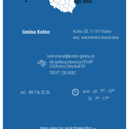
Gmina Kolno
Kolno 33, 11-311 Kolno
woj. warmińsko-mazurskie
sekretariat@kolno-gmina.pl
skrzynka podawcza EPUAP:
/UGKolno/SkrytkaESP
TERYT: 2814082
pon. - pt.: 7
30
- 15
30
tel.:
89 716 32 26
Śr.: 7
30
- 17
00
DEKLARACJA DOSTĘPNOŚCI »