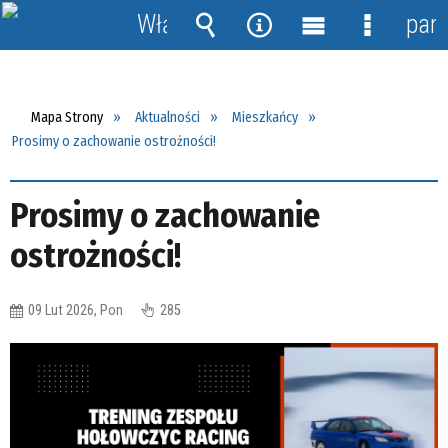
Włącz
pane
powiadomienia
Wyszukiwarka
Narzędzia
Menu
Menu
główne
szczegół
Mapa Strony
Aktualności
Mieszkańcy
Prosimy o zachowanie ostrożności!
Prosimy o zachowanie
ostrożności!
09 Lut 2026, Pon
285