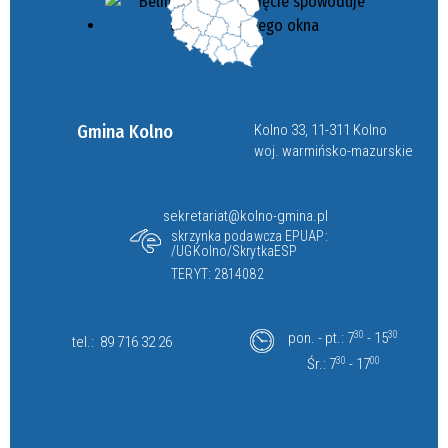
Gmina Kolno
Kolno 33, 11-311 Kolno
woj. warmińsko-mazurskie
sekretariat@kolno-gmina.pl
skrzynka podawcza EPUAP:
/UGKolno/SkrytkaESP
TERYT: 2814082
pon. - pt.: 7
30
- 15
30
tel.:
89 716 32 26
Śr.: 7
30
- 17
00