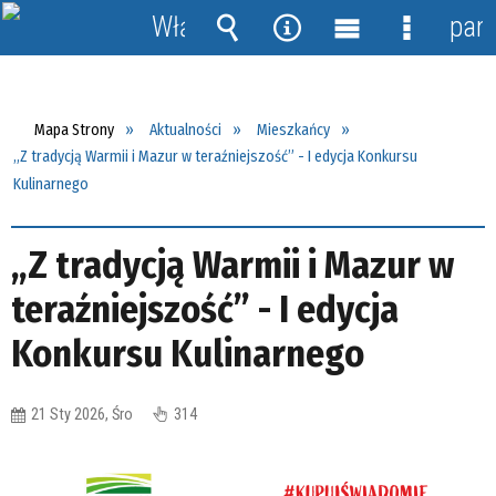
Włącz
pane
powiadomienia
Wyszukiwarka
Narzędzia
Menu
Menu
główne
szczegół
Mapa Strony
Aktualności
Mieszkańcy
„Z tradycją Warmii i Mazur w teraźniejszość” - I edycja Konkursu
Kulinarnego
„Z tradycją Warmii i Mazur w
teraźniejszość” - I edycja
Konkursu Kulinarnego
21 Sty 2026, Śro
314