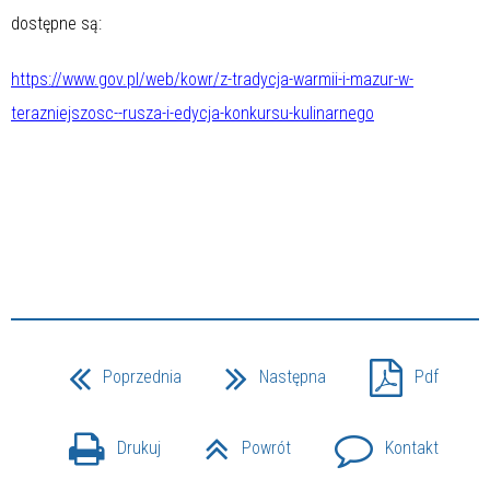
dostępne są:
https://www.gov.pl/web/kowr/z-tradycja-warmii-i-mazur-w-
terazniejszosc--rusza-i-edycja-konkursu-kulinarnego
Poprzednia
Następna
Pdf
Drukuj
Powrót
Kontakt