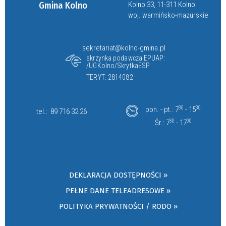
Gmina Kolno
Kolno 33, 11-311 Kolno
woj. warmińsko-mazurskie
sekretariat@kolno-gmina.pl
skrzynka podawcza EPUAP:
/UGKolno/SkrytkaESP
TERYT: 2814082
pon. - pt.: 7
30
- 15
30
tel.:
89 716 32 26
Śr.: 7
30
- 17
00
DEKLARACJA DOSTĘPNOŚCI »
PEŁNE DANE TELEADRESOWE »
POLITYKA PRYWATNOŚCI / RODO »