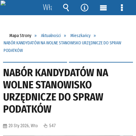
Włącz
powiadomienia
Wyszukiwarka
Narzędzia
Menu
Menu
główne
szcze
Mapa Strony
Aktualności
Mieszkańcy
NABÓR KANDYDATÓW NA WOLNE STANOWISKO URZĘDNICZE DO SPRAW
PODATKÓW
NABÓR KANDYDATÓW NA
WOLNE STANOWISKO
URZĘDNICZE DO SPRAW
PODATKÓW
20 Sty 2026, Wto
547