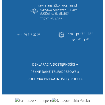
sekretariat@kolno-gmina.pl
skrzynka podawcza EPUAP:
/UGKolno/SkrytkaESP
TERYT: 2814082
pon. - pt.: 7
30
- 15
30
tel.:
89 716 32 26
Śr.: 7
30
- 17
00
DEKLARACJA DOSTĘPNOŚCI »
PEŁNE DANE TELEADRESOWE »
POLITYKA PRYWATNOŚCI / RODO »