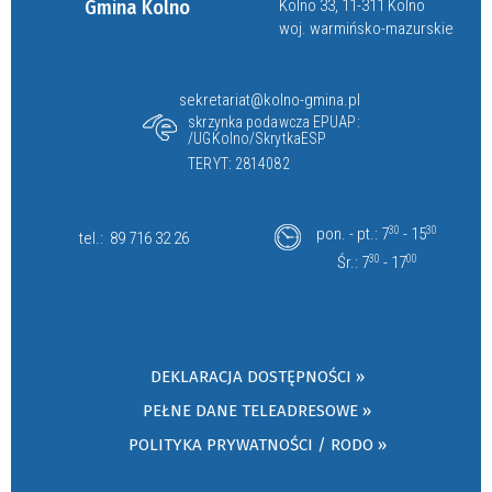
Gmina Kolno
Kolno 33, 11-311 Kolno
woj. warmińsko-mazurskie
sekretariat@kolno-gmina.pl
skrzynka podawcza EPUAP:
/UGKolno/SkrytkaESP
TERYT: 2814082
pon. - pt.: 7
30
- 15
30
tel.:
89 716 32 26
Śr.: 7
30
- 17
00
DEKLARACJA DOSTĘPNOŚCI »
PEŁNE DANE TELEADRESOWE »
POLITYKA PRYWATNOŚCI / RODO »