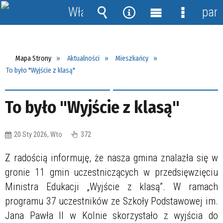
Włącz
pane
powiadomienia
Wyszukiwarka
Narzędzia
Menu
Menu
główne
szczegół
Mapa Strony
Aktualności
Mieszkańcy
To było "Wyjście z klasą"
To było "Wyjście z klasą"
20 Sty 2026, Wto
372
Z radością informuję, że nasza gmina znalazła się w
gronie 11 gmin uczestniczących w przedsięwzięciu
Ministra Edukacji „Wyjście z klasą”. W ramach
programu 37 uczestników ze Szkoły Podstawowej im.
Jana Pawła II w Kolnie skorzystało z wyjścia do