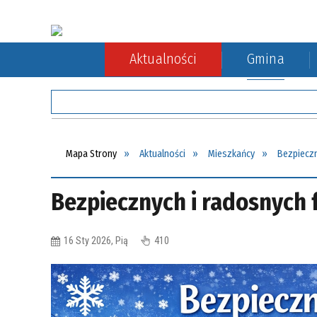
Aktualności
Gmina
Rada Gminy
Rolnictwo
Komunikacja autobusowa
Sołect
Ochron
Komuni
Mapa Strony
Aktualności
Mieszkańcy
Bezpieczn
Bezpiecznych i radosnych 
16 Sty 2026, Pią
410