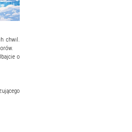
h chwil.
borów.
bajcie o
zującego