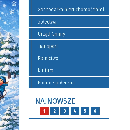
Gospodarka nieruchomościami
Sołectwa
Urząd Gminy
Transport
Rolnictwo
Kultura
Pomoc społeczna
NAJNOWSZE
1
2
3
4
5
6