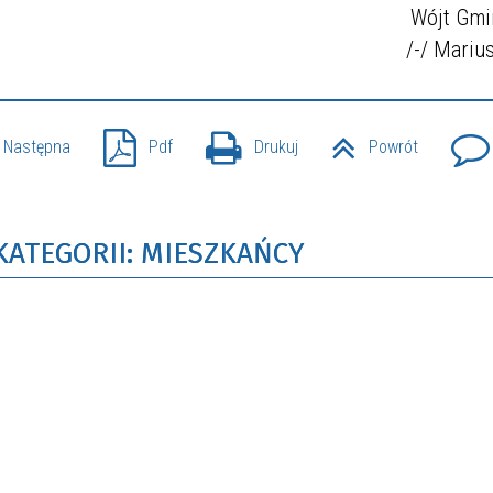
Wójt Gmi
/-/ Mariu
Następna
Pdf
Drukuj
Powrót
KATEGORII: MIESZKAŃCY