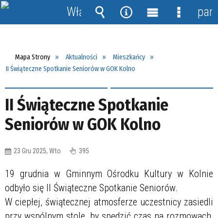
Włącz
pane
powiadomienia
Wyszukiwarka
Narzędzia
Menu
Menu
główne
szczegół
Mapa Strony
Aktualności
Mieszkańcy
II Świąteczne Spotkanie Seniorów w GOK Kolno
II Świąteczne Spotkanie
Seniorów w GOK Kolno
23 Gru 2025, Wto
395
19 grudnia w Gminnym Ośrodku Kultury w Kolnie
odbyło się II Świąteczne Spotkanie Seniorów.
W ciepłej, świątecznej atmosferze uczestnicy zasiedli
przy wspólnym stole, by spędzić czas na rozmowach,