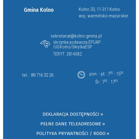
Gmina Kolno
Kolno 33, 11-311 Kolno
woj. warmińsko-mazurskie
sekretariat@kolno-gmina.pl
skrzynka podawcza EPUAP:
/UGKolno/SkrytkaESP
TERYT: 2814082
pon. - pt.: 7
30
- 15
30
tel.:
89 716 32 26
Śr.: 7
30
- 17
00
DEKLARACJA DOSTĘPNOŚCI »
PEŁNE DANE TELEADRESOWE »
POLITYKA PRYWATNOŚCI / RODO »