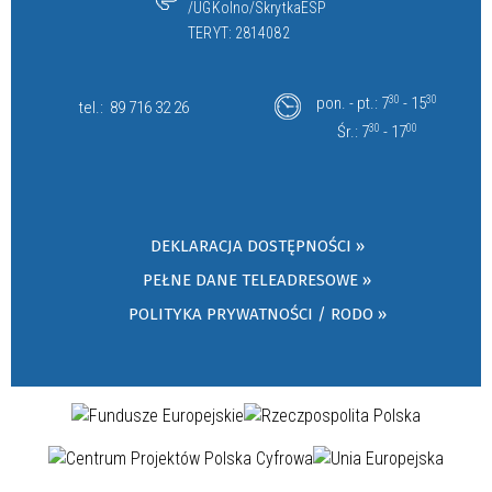
/UGKolno/SkrytkaESP
TERYT: 2814082
pon. - pt.: 7
30
- 15
30
tel.:
89 716 32 26
Śr.: 7
30
- 17
00
DEKLARACJA DOSTĘPNOŚCI »
PEŁNE DANE TELEADRESOWE »
POLITYKA PRYWATNOŚCI / RODO »