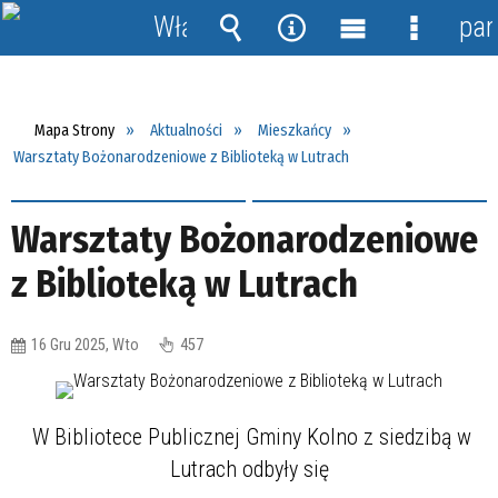
Włącz
pan
powiadomienia
Wyszukiwarka
Narzędzia
Menu
Menu
główne
szczegó
Mapa Strony
Aktualności
Mieszkańcy
Warsztaty Bożonarodzeniowe z Biblioteką w Lutrach
Warsztaty Bożonarodzeniowe
z Biblioteką w Lutrach
16 Gru 2025, Wto
457
W Bibliotece Publicznej Gminy Kolno z siedzibą w
Lutrach odbyły się