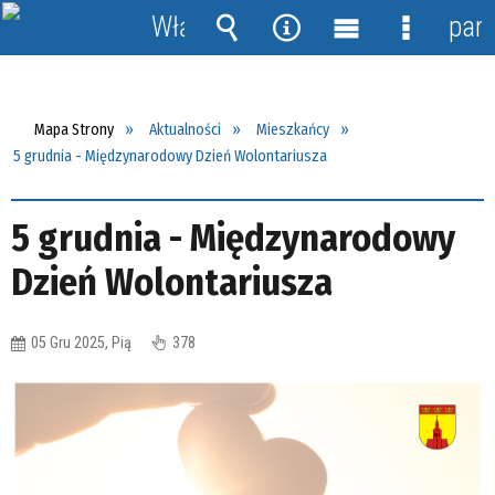
Włącz
pane
powiadomienia
Wyszukiwarka
Narzędzia
Menu
Menu
główne
szczegół
Mapa Strony
Aktualności
Mieszkańcy
5 grudnia - Międzynarodowy Dzień Wolontariusza
5 grudnia - Międzynarodowy
Dzień Wolontariusza
05 Gru 2025, Pią
378