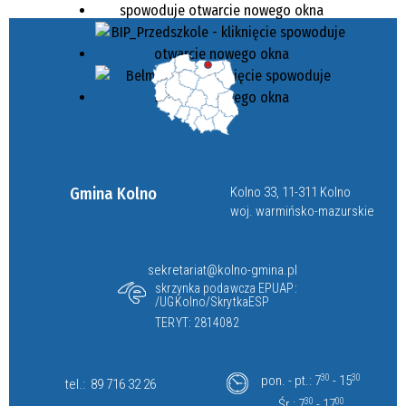
Gmina Kolno
Kolno 33, 11-311 Kolno
woj. warmińsko-mazurskie
sekretariat@kolno-gmina.pl
skrzynka podawcza EPUAP:
/UGKolno/SkrytkaESP
TERYT: 2814082
pon. - pt.: 7
30
- 15
30
tel.:
89 716 32 26
Śr.: 7
30
- 17
00