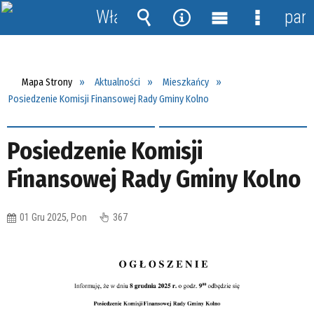
Włącz
pane
powiadomienia
Wyszukiwarka
Narzędzia
Menu
Menu
główne
szczegół
Mapa Strony
Aktualności
Mieszkańcy
Posiedzenie Komisji Finansowej Rady Gminy Kolno
Posiedzenie Komisji
Finansowej Rady Gminy Kolno
01 Gru 2025, Pon
367