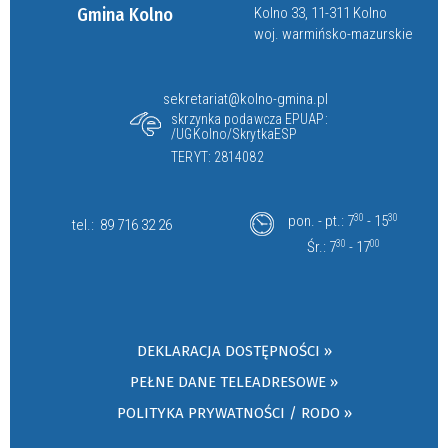
Gmina Kolno
Kolno 33, 11-311 Kolno
woj. warmińsko-mazurskie
sekretariat@kolno-gmina.pl
skrzynka podawcza EPUAP:
/UGKolno/SkrytkaESP
TERYT: 2814082
pon. - pt.: 7
30
- 15
30
tel.:
89 716 32 26
Śr.: 7
30
- 17
00
DEKLARACJA DOSTĘPNOŚCI »
PEŁNE DANE TELEADRESOWE »
POLITYKA PRYWATNOŚCI / RODO »