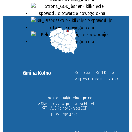
Gmina Kolno
Kolno 33, 11-311 Kolno
woj. warmińsko-mazurskie
sekretariat@kolno-gmina.pl
skrzynka podawcza EPUAP:
/UGKolno/SkrytkaESP
TERYT: 2814082