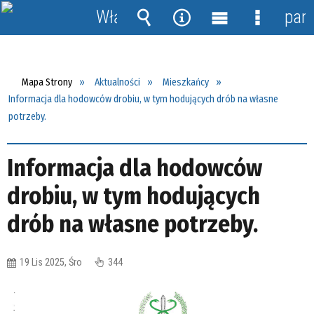
Włącz
pane
powiadomienia
Wyszukiwarka
Narzędzia
Menu
Menu
główne
szczegół
Mapa Strony
Aktualności
Mieszkańcy
Informacja dla hodowców drobiu, w tym hodujących drób na własne
potrzeby.
Informacja dla hodowców
drobiu, w tym hodujących
drób na własne potrzeby.
19 Lis 2025, Śro
344