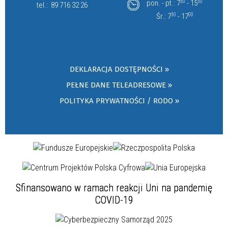
pon. - pt.: 7
30
- 15
30
tel.:
89 716 32 26
Śr.: 7
30
- 17
00
DEKLARACJA DOSTĘPNOŚCI »
PEŁNE DANE TELEADRESOWE »
POLITYKA PRYWATNOŚCI / RODO »
Sfinansowano w ramach reakcji Uni na pandemię
COVID-19