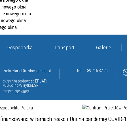
Gospodarka
Transport
Galerie
tel.:
89 716 32 26
sekretariat@kolno-gmina.pl
skrzynka podawcza EPUAP:
/UGKolno/SkrytkaESP
TERYT: 2814082
finansowano w ramach reakcji Uni na pandemię COVID-