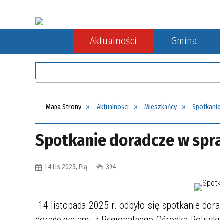
Aktualności
Gmina
Rada Gminy
Rolnictwo
Komunikacja autobusowa
Sołect
Ochron
Komuni
Mapa Strony
Aktualności
Mieszkańcy
Spotkanie
Spotkanie doradcze w spr
14 Lis 2025, Pią
394
14 listopada 2025 r. odbyło się spotkanie dor
doradczyniami z Regionalnego Ośrodka Polityk