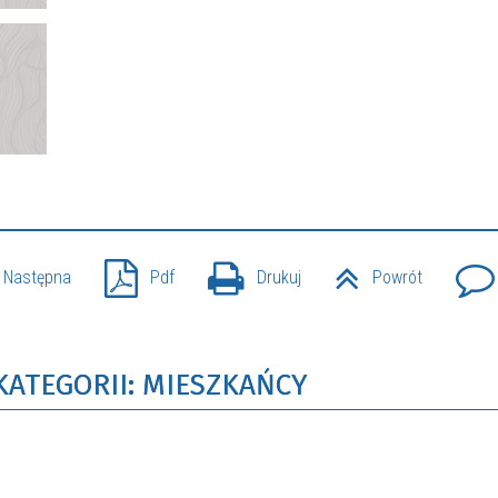
Następna
Pdf
Drukuj
Powrót
KATEGORII: MIESZKAŃCY