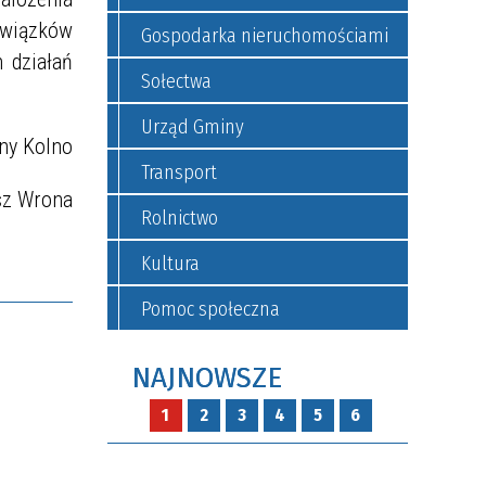
owiązków
Gospodarka nieruchomościami
 działań
Sołectwa
Urząd Gminy
ny Kolno
Transport
sz Wrona
Rolnictwo
Kultura
Pomoc społeczna
NAJNOWSZE
1
2
3
4
5
6