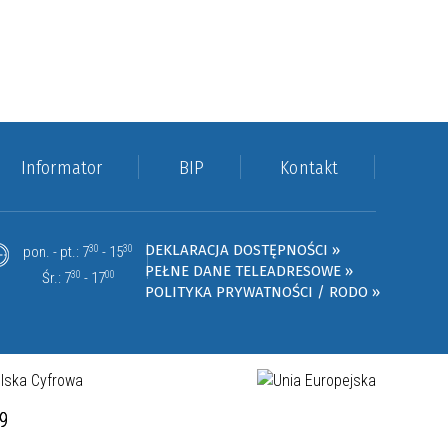
Informator
BIP
Kontakt
DEKLARACJA DOSTĘPNOŚCI »
pon. - pt.: 7
30
- 15
30
PEŁNE DANE TELEADRESOWE »
Śr.: 7
30
- 17
00
POLITYKA PRYWATNOŚCI / RODO »
19