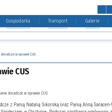
Gospodarka
Transport
Galerie
STRONA GŁÓWNA
wa
a Środowiska
kacja kolejowa
Urząd Gminy
Gospodarka nieruchomościa
 doradcze w sprawie CUS
awie CUS
adcze z Panią Natalią Sikorską oraz Panią Anną Saracen
i Społecznej w Olsztynie. Podczas spotkania omówiono z