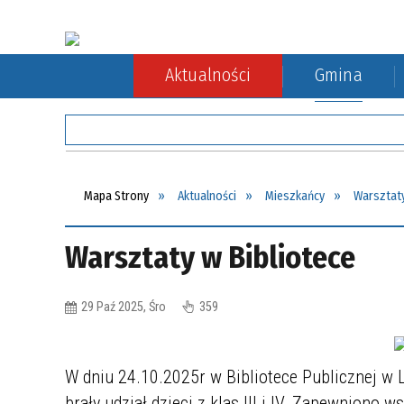
Aktualności
Gmina
Rada Gminy
Rolnictwo
Komunikacja autobusowa
Sołect
Ochron
Komuni
Mapa Strony
Aktualności
Mieszkańcy
Warsztaty
Warsztaty w Bibliotece
29 Paź 2025, Śro
359
W dniu 24.10.2025r w Bibliotece Publicznej w L
brały udział dzieci z klas III i IV. Zapewniono 