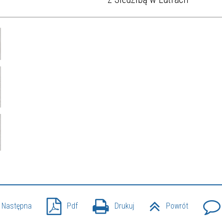
Następna
Pdf
Drukuj
Powrót