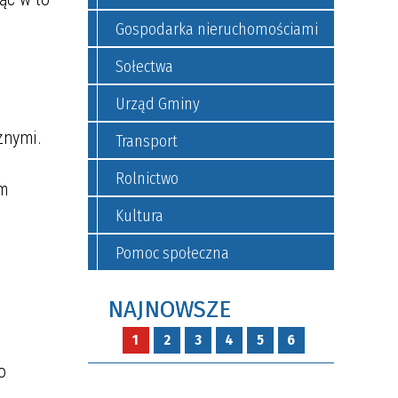
Gospodarka nieruchomościami
Sołectwa
Urząd Gminy
znymi.
Transport
Rolnictwo
em
Kultura
Pomoc społeczna
NAJNOWSZE
1
2
3
4
5
6
ona
ny Kolno
trach