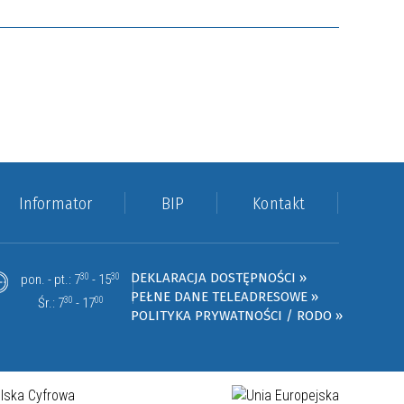
Informator
BIP
Kontakt
DEKLARACJA DOSTĘPNOŚCI »
pon. - pt.: 7
30
- 15
30
PEŁNE DANE TELEADRESOWE »
Śr.: 7
30
- 17
00
POLITYKA PRYWATNOŚCI / RODO »