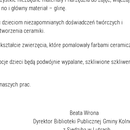
 no i główny materiał – glinę.
yć dzieciom niezapomnianych doświadczeń twórczych i
 tworzenia ceramiki.
w kształcie zwierzęcia, które pomalowały farbami ceramic
pcje dzieci będą podwójnie wypalane, szkliwione szkliw
naszych prac.
Beata Wr
Dyrektor Biblioteki Publicznej Gmi
z Siedzibą w Lu