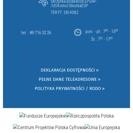
skrzynka podawcza EPUAP:
/UGKolno/SkrytkaESP
TERYT: 2814082
pon. - pt.: 7
30
- 15
30
tel.:
89 716 32 26
Śr.: 7
30
- 17
00
DEKLARACJA DOSTĘPNOŚCI »
PEŁNE DANE TELEADRESOWE »
POLITYKA PRYWATNOŚCI / RODO »