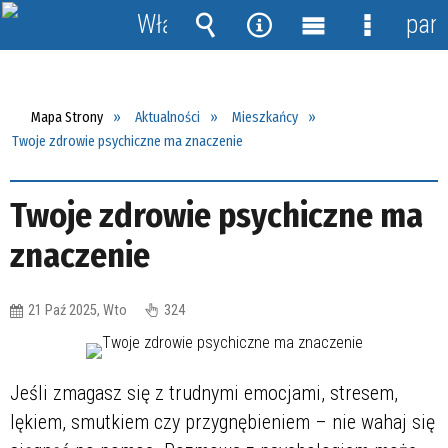
Włącz
pane
powiadomienia
Wyszukiwarka
Narzędzia
Menu
Menu
główne
szczegół
Mapa Strony
Aktualności
Mieszkańcy
Twoje zdrowie psychiczne ma znaczenie
Twoje zdrowie psychiczne ma
znaczenie
21 Paź 2025, Wto
324
Jeśli zmagasz się z trudnymi emocjami, stresem,
lękiem, smutkiem czy przygnębieniem – nie wahaj się