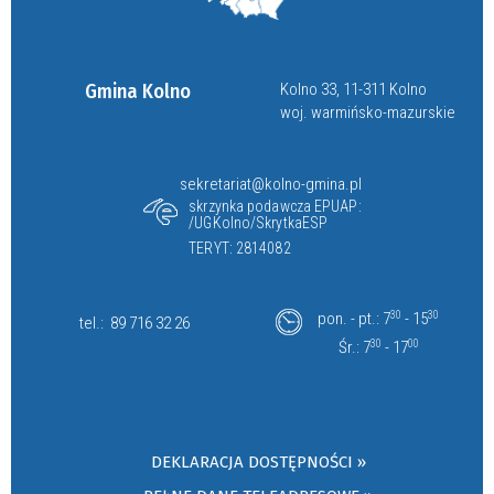
Gmina Kolno
Kolno 33, 11-311 Kolno
woj. warmińsko-mazurskie
sekretariat@kolno-gmina.pl
skrzynka podawcza EPUAP:
/UGKolno/SkrytkaESP
TERYT: 2814082
pon. - pt.: 7
30
- 15
30
tel.:
89 716 32 26
Śr.: 7
30
- 17
00
DEKLARACJA DOSTĘPNOŚCI »