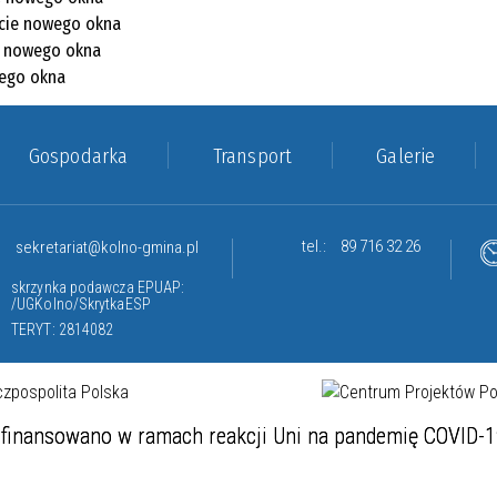
Gospodarka
Transport
Galerie
tel.:
89 716 32 26
sekretariat@kolno-gmina.pl
skrzynka podawcza EPUAP:
/UGKolno/SkrytkaESP
TERYT: 2814082
finansowano w ramach reakcji Uni na pandemię COVID-