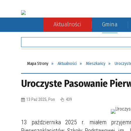
Aktualności
Gmina
Rada Gminy
Rolnictwo
Komunikacja autobusowa
Sołect
Ochron
Komuni
Mapa Strony
Aktualności
Mieszkańcy
Uroczyst
Uroczyste Pasowanie Pier
13 Paź 2025, Pon
439
13 października 2025 r. miałem przyjem
Pierwszoklasistów Szkoły Podstawowej im. 