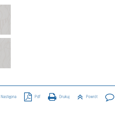
Następna
Pdf
Drukuj
Powrót