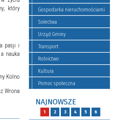
y, który
Gospodarka nieruchomościami
Sołectwa
Urząd Gminy
 pasji i
Transport
 a nauka
Rolnictwo
Kultura
ny Kolno
Pomoc społeczna
sz Wrona
NAJNOWSZE
1
2
3
4
5
6