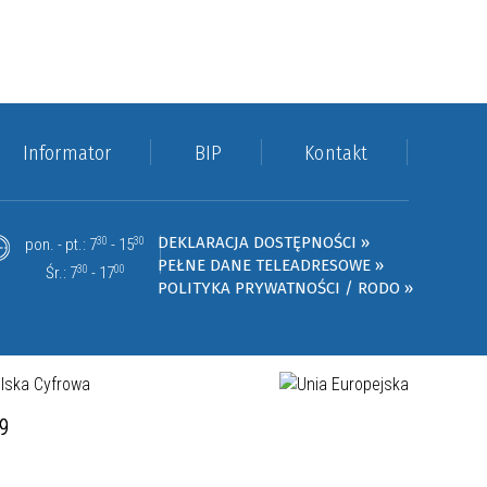
Informator
BIP
Kontakt
DEKLARACJA DOSTĘPNOŚCI »
pon. - pt.: 7
30
- 15
30
PEŁNE DANE TELEADRESOWE »
Śr.: 7
30
- 17
00
POLITYKA PRYWATNOŚCI / RODO »
19