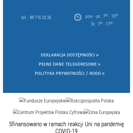
pon. - pt.: 7
30
- 15
30
tel.:
89 716 32 26
Śr.: 7
30
- 17
00
DEKLARACJA DOSTĘPNOŚCI »
PEŁNE DANE TELEADRESOWE »
POLITYKA PRYWATNOŚCI / RODO »
Sfinansowano w ramach reakcji Uni na pandemię
COVID-19