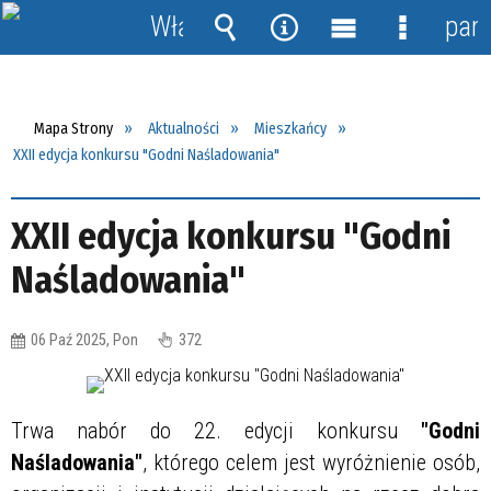
Włącz
pane
powiadomienia
Wyszukiwarka
Narzędzia
Menu
Menu
główne
szczegół
Mapa Strony
Aktualności
Mieszkańcy
XXII edycja konkursu "Godni Naśladowania"
XXII edycja konkursu "Godni
Naśladowania"
06 Paź 2025, Pon
372
Trwa nabór do 22. edycji konkursu
"Godni
Naśladowania"
, którego celem jest wyróżnienie osób,