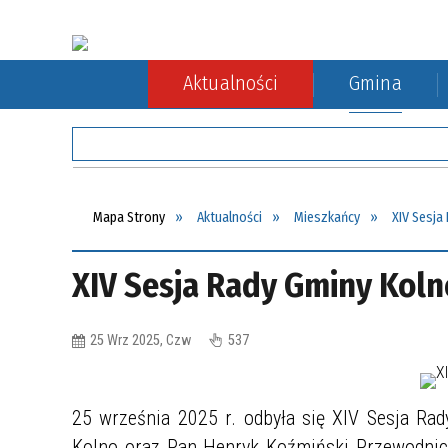
Aktualności
Gmina
Rada Gminy
Rolnictwo
Komunikacja autobusowa
Sołect
Ochron
Komuni
Mapa Strony
Aktualności
Mieszkańcy
XIV Sesja
XIV Sesja Rady Gminy Koln
25 Wrz 2025, Czw
537
25 września 2025 r. odbyła się XIV Sesja Ra
Kolno oraz Pan Henryk Koźmiński Przewodnicz