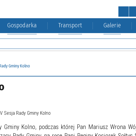
Gospodarka
Transport
Galerie
STRONA GŁÓWNA
wa
a Środowiska
kacja kolejowa
Urząd Gminy
Gospodarka nieruchomościa
 Rady Gminy Kolno
o
dy Gminy Kolno, podczas której Pan Mariusz Wrona Wó
ący Rady Gminy, na ręce Pani Reginy Kosiorek Sołtys 