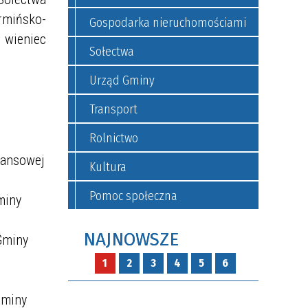
rmińsko-
Gospodarka nieruchomościami
 wieniec
Sołectwa
Urząd Gminy
Transport
Rolnictwo
nansowej
Kultura
Pomoc społeczna
miny
NAJNOWSZE
Gminy
1
2
3
4
5
6
Gminy