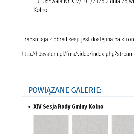
Uchwała Nr XIV/101/2025 z dnia 25 wr
Kolno.
Transmisja z obrad sesji jest dostępna na stron
http://hdsystem.pl/fms/video/index.php?stre
POWIĄZANE GALERIE:
XIV Sesja Rady Gminy Kolno