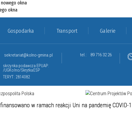
Gospodarka
Transport
Galerie
tel.:
89 716 32 26
sekretariat@kolno-gmina.pl
skrzynka podawcza EPUAP:
/UGKolno/SkrytkaESP
TERYT: 2814082
finansowano w ramach reakcji Uni na pandemię COVID-