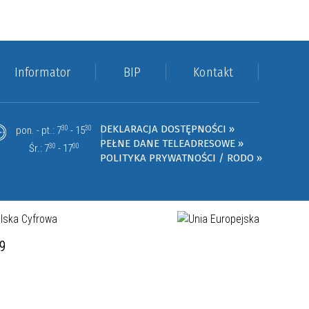
Informator
BIP
Kontakt
DEKLARACJA DOSTĘPNOŚCI »
pon. - pt.: 7
30
- 15
30
PEŁNE DANE TELEADRESOWE »
Śr.: 7
30
- 17
00
POLITYKA PRYWATNOŚCI / RODO »
19