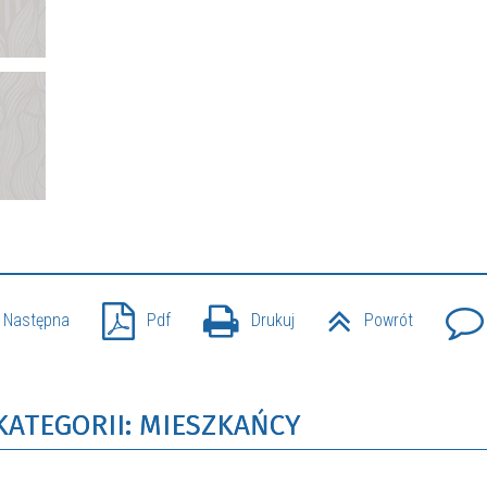
Następna
Pdf
Drukuj
Powrót
KATEGORII: MIESZKAŃCY