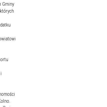
ch Gminy
 których
odatku
owiatowi
portu
i
chomości
Kolno.