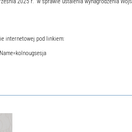
ześnia 2025 r. w sprawie ustalenia wynagrodzenia Wój
ie internetowej pod linkiem:
amName=kolnougsesja