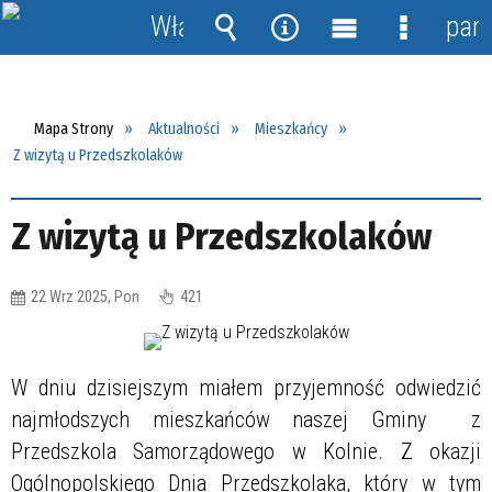
Włącz
pane
powiadomienia
Wyszukiwarka
Narzędzia
Menu
Menu
główne
szczegół
Mapa Strony
Aktualności
Mieszkańcy
Z wizytą u Przedszkolaków
Z wizytą u Przedszkolaków
22 Wrz 2025, Pon
421
W dniu dzisiejszym miałem przyjemność odwiedzić
najmłodszych mieszkańców naszej Gminy z
Przedszkola Samorządowego w Kolnie. Z okazji
Ogólnopolskiego Dnia Przedszkolaka, który w tym