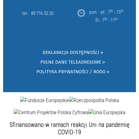
pon. - pt.: 7
30
- 15
30
tel.:
89 716 32 26
Śr.: 7
30
- 17
00
DEKLARACJA DOSTĘPNOŚCI »
PEŁNE DANE TELEADRESOWE »
POLITYKA PRYWATNOŚCI / RODO »
Sfinansowano w ramach reakcji Uni na pandemię
COVID-19