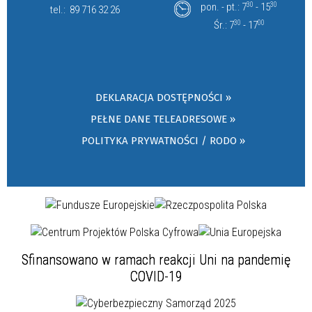
pon. - pt.: 7
30
- 15
30
tel.:
89 716 32 26
Śr.: 7
30
- 17
00
DEKLARACJA DOSTĘPNOŚCI »
PEŁNE DANE TELEADRESOWE »
POLITYKA PRYWATNOŚCI / RODO »
Sfinansowano w ramach reakcji Uni na pandemię
COVID-19