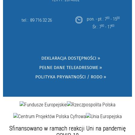
pon. - pt.: 7
30
- 15
30
tel.:
89 716 32 26
Śr.: 7
30
- 17
00
DEKLARACJA DOSTĘPNOŚCI »
PEŁNE DANE TELEADRESOWE »
POLITYKA PRYWATNOŚCI / RODO »
Sfinansowano w ramach reakcji Uni na pandemię