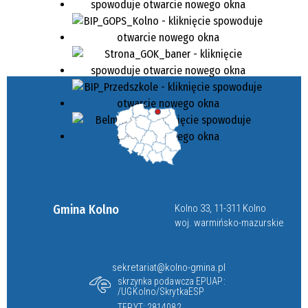
Gmina Kolno
Kolno 33, 11-311 Kolno
woj. warmińsko-mazurskie
sekretariat@kolno-gmina.pl
skrzynka podawcza EPUAP:
/UGKolno/SkrytkaESP
TERYT: 2814082