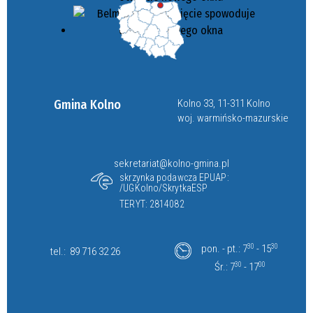
Gmina Kolno
Kolno 33, 11-311 Kolno
woj. warmińsko-mazurskie
sekretariat@kolno-gmina.pl
skrzynka podawcza EPUAP:
/UGKolno/SkrytkaESP
TERYT: 2814082
pon. - pt.: 7
30
- 15
30
tel.:
89 716 32 26
Śr.: 7
30
- 17
00