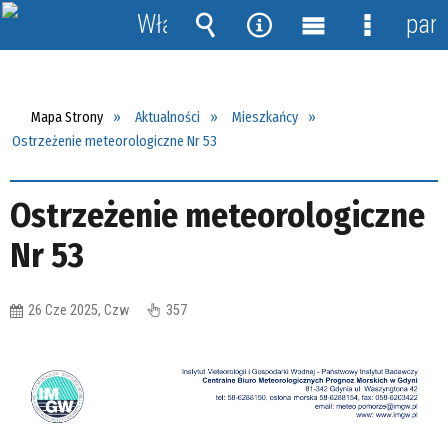
Włącz
pane
powiadomienia
Wyszukiwarka
Narzędzia
Menu
Menu
główne
szczegół
Mapa Strony
Aktualności
Mieszkańcy
Ostrzeżenie meteorologiczne Nr 53
Ostrzeżenie meteorologiczne
Nr 53
26 Cze 2025, Czw
357