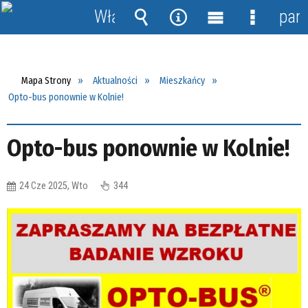
Włącz
pane
powiadomienia
Wyszukiwarka
Narzędzia
Menu
Menu
główne
szczegół
Mapa Strony
Aktualności
Mieszkańcy
Opto-bus ponownie w Kolnie!
Opto-bus ponownie w Kolnie!
24 Cze 2025, Wto
344