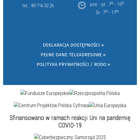
pon. - pt.: 7
30
- 15
30
tel.:
89 716 32 26
Śr.: 7
30
- 17
00
DEKLARACJA DOSTĘPNOŚCI »
PEŁNE DANE TELEADRESOWE »
POLITYKA PRYWATNOŚCI / RODO »
Sfinansowano w ramach reakcji Uni na pandemię
COVID-19