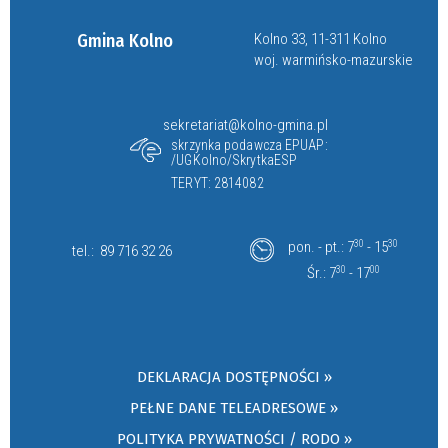
Gmina Kolno
Kolno 33, 11-311 Kolno
woj. warmińsko-mazurskie
sekretariat@kolno-gmina.pl
skrzynka podawcza EPUAP:
/UGKolno/SkrytkaESP
TERYT: 2814082
pon. - pt.: 7
30
- 15
30
tel.:
89 716 32 26
Śr.: 7
30
- 17
00
DEKLARACJA DOSTĘPNOŚCI »
PEŁNE DANE TELEADRESOWE »
POLITYKA PRYWATNOŚCI / RODO »