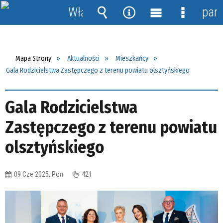
Włącz
pane
powiadomienia
Wyszukiwarka
Narzędzia
Menu
Menu
główne
szczegół
Mapa Strony
Aktualności
Mieszkańcy
Gala Rodzicielstwa Zastępczego z terenu powiatu olsztyńskiego
Gala Rodzicielstwa
Zastępczego z terenu powiatu
olsztyńskiego
09 Cze 2025, Pon
421