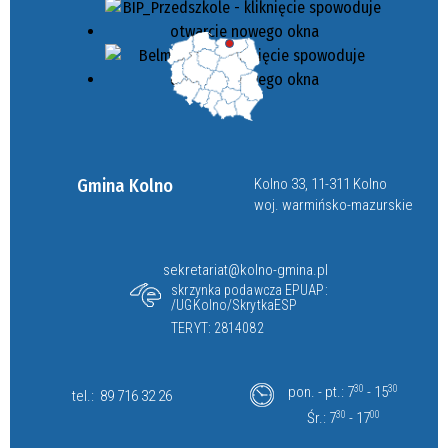
Gmina Kolno
Kolno 33, 11-311 Kolno
woj. warmińsko-mazurskie
sekretariat@kolno-gmina.pl
skrzynka podawcza EPUAP:
/UGKolno/SkrytkaESP
TERYT: 2814082
pon. - pt.: 7
30
- 15
30
tel.:
89 716 32 26
Śr.: 7
30
- 17
00