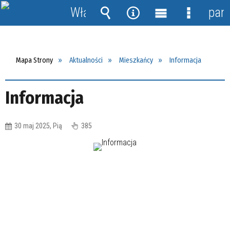
Włącz
pane
powiadomienia
Wyszukiwarka
Narzędzia
Menu
Menu
główne
szczegół
Mapa Strony
Aktualności
Mieszkańcy
Informacja
Informacja
30 maj 2025, Pią
385