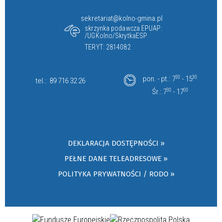
sekretariat@kolno-gmina.pl
skrzynka podawcza EPUAP:
/UGKolno/SkrytkaESP
TERYT: 2814082
pon. - pt.: 7
30
- 15
30
tel.:
89 716 32 26
Śr.: 7
30
- 17
00
DEKLARACJA DOSTĘPNOŚCI »
PEŁNE DANE TELEADRESOWE »
POLITYKA PRYWATNOŚCI / RODO »