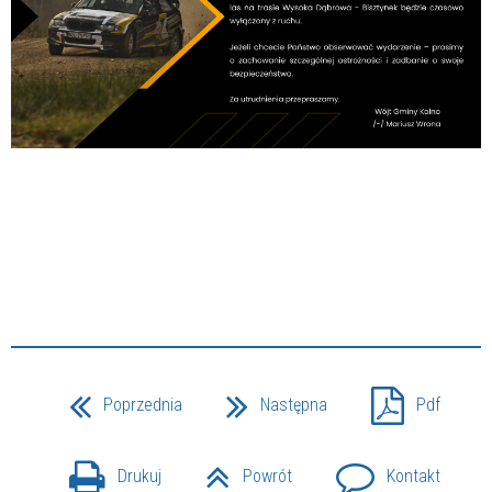
Poprzednia
Następna
Pdf
Drukuj
Powrót
Kontakt