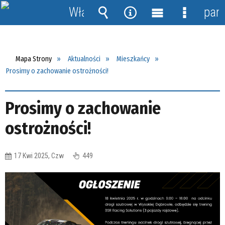
Włącz
pane
powiadomienia
Wyszukiwarka
Narzędzia
Menu
Menu
główne
szczegół
Mapa Strony
Aktualności
Mieszkańcy
Prosimy o zachowanie ostrożności!
Prosimy o zachowanie
ostrożności!
17 Kwi 2025, Czw
449