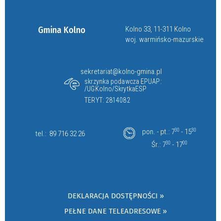
Gmina Kolno
Kolno 33, 11-311 Kolno
woj. warmińsko-mazurskie
sekretariat@kolno-gmina.pl
skrzynka podawcza EPUAP:
/UGKolno/SkrytkaESP
TERYT: 2814082
pon. - pt.: 7
30
- 15
30
tel.:
89 716 32 26
Śr.: 7
30
- 17
00
DEKLARACJA DOSTĘPNOŚCI »
PEŁNE DANE TELEADRESOWE »