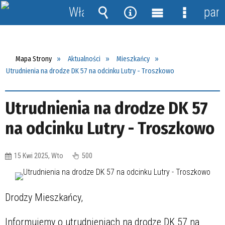
Włącz
pane
powiadomienia
Wyszukiwarka
Narzędzia
Menu
Menu
główne
szczegół
Mapa Strony
Aktualności
Mieszkańcy
Utrudnienia na drodze DK 57 na odcinku Lutry - Troszkowo
Utrudnienia na drodze DK 57
na odcinku Lutry - Troszkowo
15 Kwi 2025, Wto
500
Drodzy Mieszkańcy,
Informujemy o utrudnieniach na drodze DK 57 na