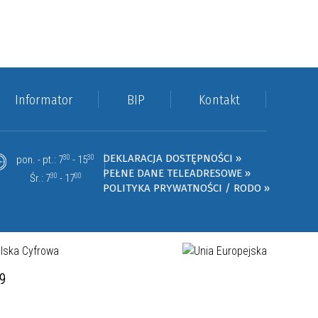
Informator
BIP
Kontakt
DEKLARACJA DOSTĘPNOŚCI »
pon. - pt.: 7
30
- 15
30
PEŁNE DANE TELEADRESOWE »
Śr.: 7
30
- 17
00
POLITYKA PRYWATNOŚCI / RODO »
19