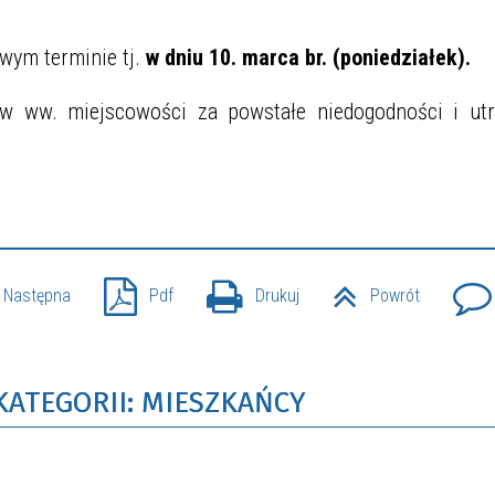
ym terminie tj.
w dniu 10. marca br. (poniedziałek).
w ww. miejscowości za powstałe niedogodności i utr
Następna
Pdf
Drukuj
Powrót
KATEGORII: MIESZKAŃCY