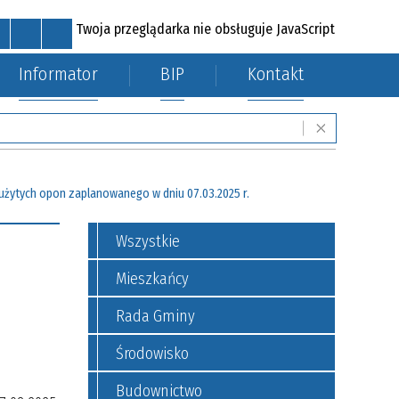
Twoja przeglądarka nie obsługuje JavaScript
Informator
BIP
Kontakt
MAPA STRONY
RSS
POCZTA
KONTAKT
mi
Fundusze zewnętrzne
użytych opon zaplanowanego w dniu 07.03.2025 r.
Wszystkie
Mieszkańcy
Rada Gminy
Środowisko
Budownictwo