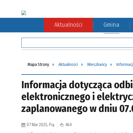
Aktualności
Gmina
Rada Gminy
Rolnictwo
Komunikacja autobusowa
Sołect
Ochron
Komuni
Mapa Strony
Aktualności
Mieszkańcy
Informacj
Informacja dotycząca odbi
elektronicznego i elektry
zaplanowanego w dniu 07.0
07 Mar 2025, Pią
464