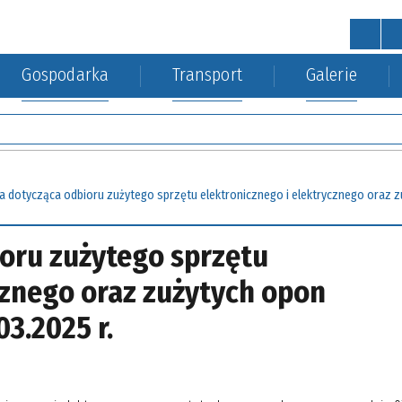
Gospodarka
Transport
Galerie
STRONA GŁÓWNA
wa
a Środowiska
kacja kolejowa
Urząd Gminy
Gospodarka nieruchomościa
a dotycząca odbioru zużytego sprzętu elektronicznego i elektrycznego oraz z
oru zużytego sprzętu
cznego oraz zużytych opon
3.2025 r.