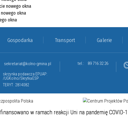
Gospodarka
Transport
Galerie
tel.:
89 716 32 26
sekretariat@kolno-gmina.pl
skrzynka podawcza EPUAP:
/UGKolno/SkrytkaESP
TERYT: 2814082
finansowano w ramach reakcji Uni na pandemię COVID-