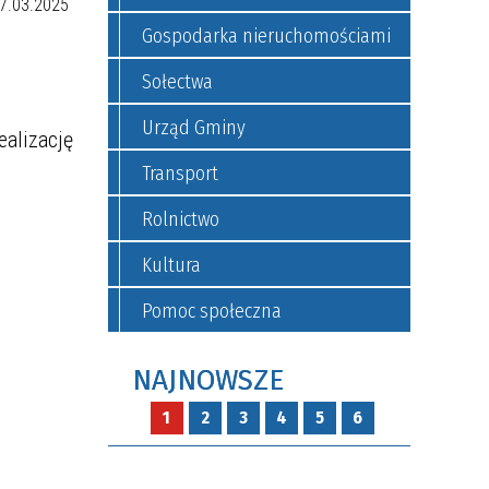
Gospodarka nieruchomościami
Sołectwa
Urząd Gminy
alizację
Transport
Rolnictwo
Kultura
Pomoc społeczna
NAJNOWSZE
1
2
3
4
5
6