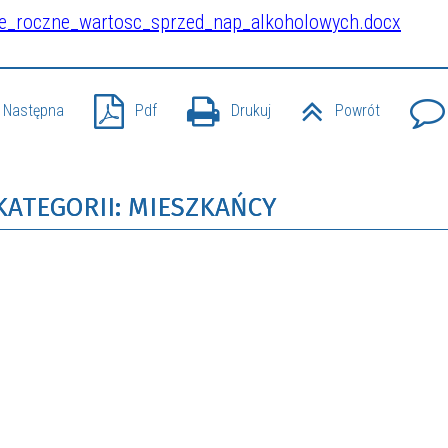
e_roczne_wartosc_sprzed_nap_alkoholowych.docx
Następna
Pdf
Drukuj
Powrót
KATEGORII: MIESZKAŃCY