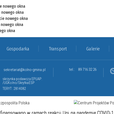
Gospodarka
Transport
Galerie
tel.:
89 716 32 26
sekretariat@kolno-gmina.pl
skrzynka podawcza EPUAP:
/UGKolno/SkrytkaESP
TERYT: 2814082
finansowano w ramach reakcji Uni na pandemię COVID-