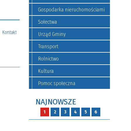
Gospodarka nieruchomościami
Sołectwa
Kontakt
Urząd Gminy
Transport
Rolnictwo
Kultura
Pomoc społeczna
NAJNOWSZE
1
2
3
4
5
6