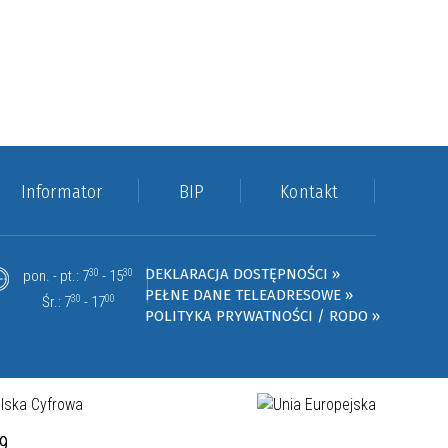
Informator
BIP
Kontakt
DEKLARACJA DOSTĘPNOŚCI »
pon. - pt.: 7
30
- 15
30
PEŁNE DANE TELEADRESOWE »
Śr.: 7
30
- 17
00
POLITYKA PRYWATNOŚCI / RODO »
19