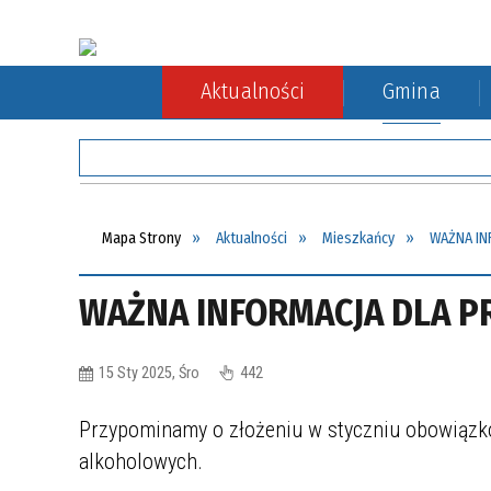
Aktualności
Gmina
Rada Gminy
Rolnictwo
Komunikacja autobusowa
Sołect
Ochron
Komuni
Mapa Strony
Aktualności
Mieszkańcy
WAŻNA IN
WAŻNA INFORMACJA DLA P
15 Sty 2025, Śro
442
Przypominamy o złożeniu w styczniu obowiązk
alkoholowych.