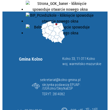
Gmina Kolno
Kolno 33, 11-311 Kolno
woj. warmińsko-mazurskie
sekretariat@kolno-gmina.pl
skrzynka podawcza EPUAP:
/UGKolno/SkrytkaESP
TERYT: 2814082
pon. - pt.: 7
30
- 15
30