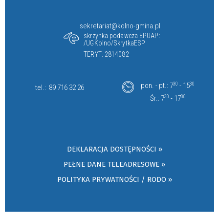
sekretariat@kolno-gmina.pl
skrzynka podawcza EPUAP:
/UGKolno/SkrytkaESP
TERYT: 2814082
pon. - pt.: 7
30
- 15
30
tel.:
89 716 32 26
Śr.: 7
30
- 17
00
DEKLARACJA DOSTĘPNOŚCI »
PEŁNE DANE TELEADRESOWE »
POLITYKA PRYWATNOŚCI / RODO »