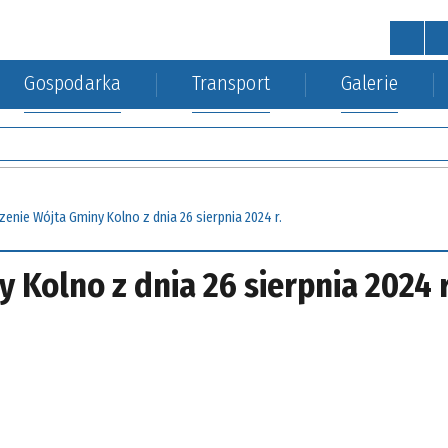
Gospodarka
Transport
Galerie
STRONA GŁÓWNA
wa
a Środowiska
kacja kolejowa
Urząd Gminy
Gospodarka nieruchomościa
enie Wójta Gminy Kolno z dnia 26 sierpnia 2024 r.
Kolno z dnia 26 sierpnia 2024 r