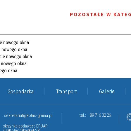
POZOSTAŁE W KATEG
Gospodarka
Transport
Galerie
tel.:
89 716 32 26
sekretariat@kolno-gmina.pl
skrzynka podawcza EPUAP:
/UGKolno/SkrytkaESP