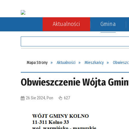
Aktualności
Gmina
Rada Gminy
Rolnictwo
Komunikacja autobusowa
Sołect
Ochron
Komuni
Mapa Strony
Aktualności
Mieszkańcy
Obwieszcz
Obwieszczenie Wójta Gminy 
26 Sie 2024, Pon
627