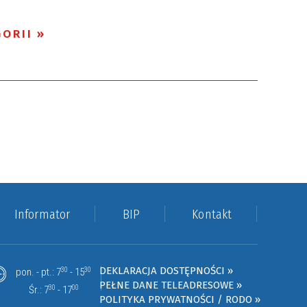
ORII
Informator
BIP
Kontakt
DEKLARACJA DOSTĘPNOŚCI »
pon. - pt.: 7
30
- 15
30
PEŁNE DANE TELEADRESOWE »
Śr.: 7
30
- 17
00
POLITYKA PRYWATNOŚCI / RODO »