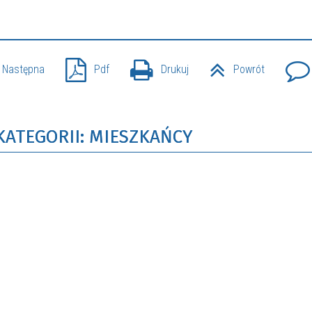
Następna
Pdf
Drukuj
Powrót
KATEGORII: MIESZKAŃCY