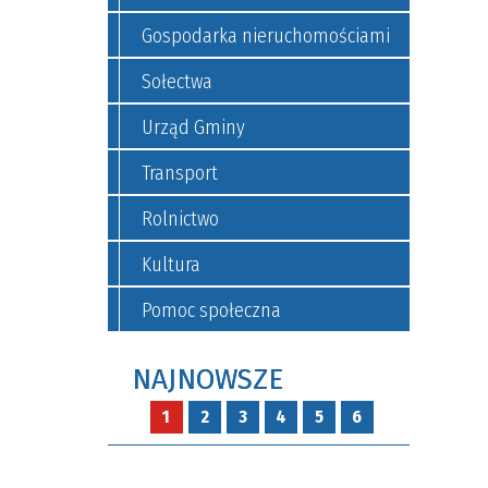
Gospodarka nieruchomościami
Sołectwa
Urząd Gminy
Transport
Rolnictwo
Kultura
Pomoc społeczna
NAJNOWSZE
1
2
3
4
5
6