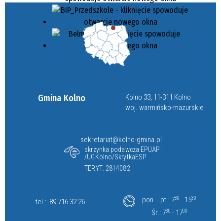
Gmina Kolno
Kolno 33, 11-311 Kolno
woj. warmińsko-mazurskie
sekretariat@kolno-gmina.pl
skrzynka podawcza EPUAP:
/UGKolno/SkrytkaESP
TERYT: 2814082
pon. - pt.: 7
30
- 15
30
tel.:
89 716 32 26
Śr.: 7
30
- 17
00