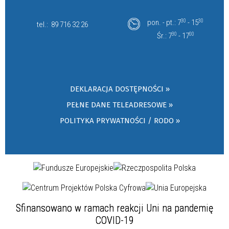
pon. - pt.: 7
30
- 15
30
tel.:
89 716 32 26
Śr.: 7
30
- 17
00
DEKLARACJA DOSTĘPNOŚCI »
PEŁNE DANE TELEADRESOWE »
POLITYKA PRYWATNOŚCI / RODO »
Sfinansowano w ramach reakcji Uni na pandemię
COVID-19