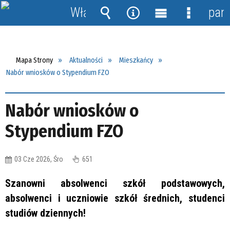
Włącz
pane
powiadomienia
Wyszukiwarka
Narzędzia
Menu
Menu
główne
szczegół
Mapa Strony
Aktualności
Mieszkańcy
Nabór wniosków o Stypendium FZO
Nabór wniosków o
Stypendium FZO
03 Cze 2026, Śro
651
Szanowni absolwenci szkół podstawowych,
absolwenci i uczniowie szkół średnich, studenci
studiów dziennych!