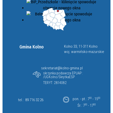
Gmina Kolno
Kolno 33, 11-311 Kolno
woj. warmińsko-mazurskie
sekretariat@kolno-gmina.pl
skrzynka podawcza EPUAP:
/UGKolno/SkrytkaESP
TERYT: 2814082
pon. - pt.: 7
30
- 15
30
tel.:
89 716 32 26
Śr.: 7
30
- 17
00