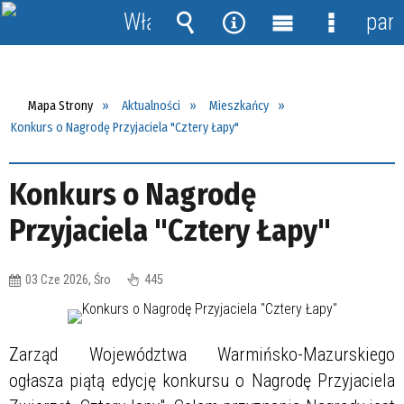
Włącz
pane
powiadomienia
Wyszukiwarka
Narzędzia
Menu
Menu
główne
szczegół
Mapa Strony
Aktualności
Mieszkańcy
Konkurs o Nagrodę Przyjaciela "Cztery Łapy"
Konkurs o Nagrodę
Przyjaciela "Cztery Łapy"
03 Cze 2026, Śro
445
Zarząd Województwa Warmińsko-Mazurskiego
ogłasza piątą edycję konkursu o Nagrodę Przyjaciela