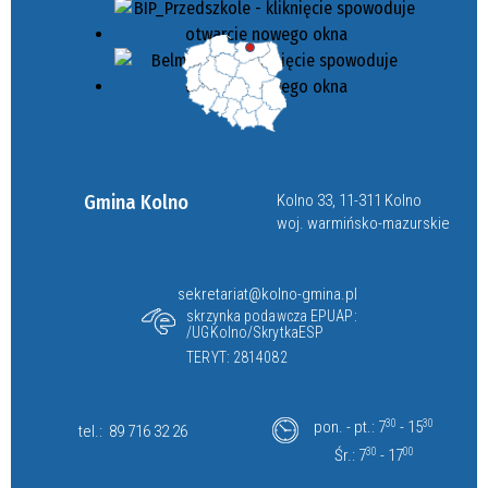
Gmina Kolno
Kolno 33, 11-311 Kolno
woj. warmińsko-mazurskie
sekretariat@kolno-gmina.pl
skrzynka podawcza EPUAP:
/UGKolno/SkrytkaESP
TERYT: 2814082
pon. - pt.: 7
30
- 15
30
tel.:
89 716 32 26
Śr.: 7
30
- 17
00