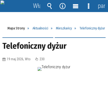
Włącz
pane
powiadomienia
Wyszukiwarka
Narzędzia
Menu
Menu
główne
szczegół
Mapa Strony
Aktualności
Mieszkańcy
Telefoniczny dyżur
Telefoniczny dyżur
19 maj 2026, Wto
230