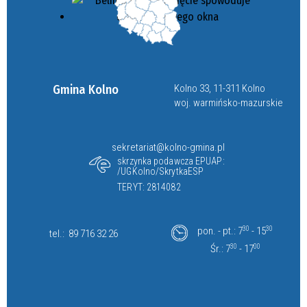
Gmina Kolno
Kolno 33, 11-311 Kolno
woj. warmińsko-mazurskie
sekretariat@kolno-gmina.pl
skrzynka podawcza EPUAP:
/UGKolno/SkrytkaESP
TERYT: 2814082
pon. - pt.: 7
30
- 15
30
tel.:
89 716 32 26
Śr.: 7
30
- 17
00