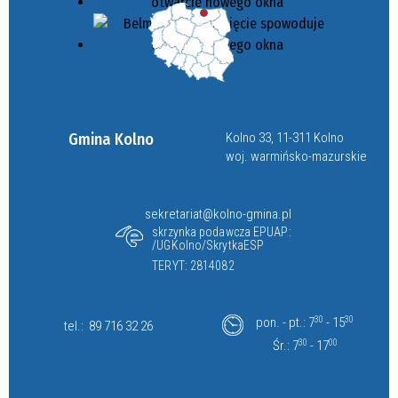
Gmina Kolno
Kolno 33, 11-311 Kolno
woj. warmińsko-mazurskie
sekretariat@kolno-gmina.pl
skrzynka podawcza EPUAP:
/UGKolno/SkrytkaESP
TERYT: 2814082
pon. - pt.: 7
30
- 15
30
tel.:
89 716 32 26
Śr.: 7
30
- 17
00