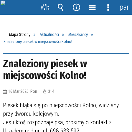
Włącz
pane
powiadomienia
Wyszukiwarka
Narzędzia
Menu
Menu
główne
szczegół
Mapa Strony
Aktualności
Mieszkańcy
Znaleziony piesek w miejscowości Kolno!
Znaleziony piesek w
miejscowości Kolno!
16 Mar 2026, Pon
314
Piesek błąka się po miejscowości Kolno, widziany
przy dworcu kolejowym.
Jeśli ktoś rozpoznaje psa, prosimy o kontakt z
Urzędem pod nr tel. 698 683 592.