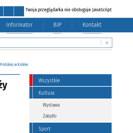
Twoja przeglądarka nie obsługuje JavaScript
Informator
BIP
Kontakt
MAPA STRONY
RSS
POCZTA
KONTAKT
mi
Fundusze zewnętrzne
olskiej w Kolnie
Wszystkie
ży
Kultura
Wystawa
Zabytki
Sport