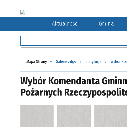
Aktualności
Gmina
Rada Gminy
Rolnictwo
Komunikacja autobusowa
Sołect
Ochron
Komuni
Mapa Strony
Galerie zdjęć
Instytucje
Wybór Kom
Wybór Komendanta Gminne
Pożarnych Rzeczypospolite