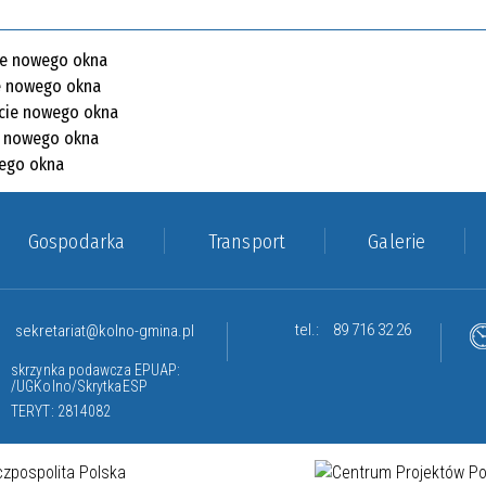
Gospodarka
Transport
Galerie
tel.:
89 716 32 26
sekretariat@kolno-gmina.pl
skrzynka podawcza EPUAP:
/UGKolno/SkrytkaESP
TERYT: 2814082