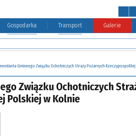
Gospodarka
Transport
Galerie
STRONA GŁÓWNA
wa
a Środowiska
kacja kolejowa
Urząd Gminy
Gospodarka nieruchomościa
endanta Gminnego Związku Ochotniczych Straży Pożarnych Rzeczypospolitej P
go Związku Ochotniczych Stra
j Polskiej w Kolnie