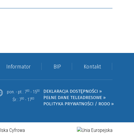
Informator
BIP
Kontakt
DEKLARACJA DOSTĘPNOŚCI »
pon. - pt.: 7
30
- 15
30
PEŁNE DANE TELEADRESOWE »
Śr.: 7
30
- 17
00
POLITYKA PRYWATNOŚCI / RODO »