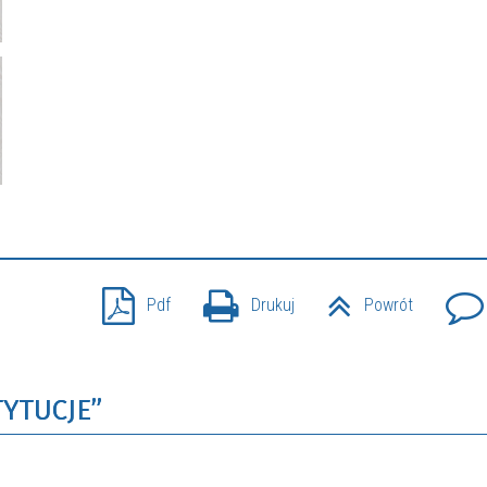
Pdf
Drukuj
Powrót
TYTUCJE”