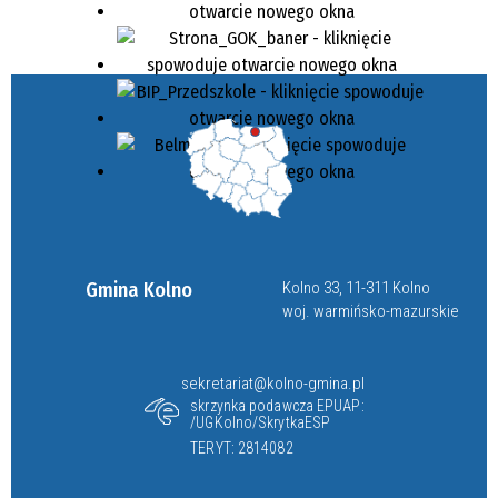
Gmina Kolno
Kolno 33, 11-311 Kolno
woj. warmińsko-mazurskie
sekretariat@kolno-gmina.pl
skrzynka podawcza EPUAP:
/UGKolno/SkrytkaESP
TERYT: 2814082