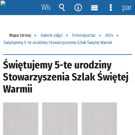
Włącz
pane
powiadomienia
Wyszukiwarka
Narzędzia
Menu
Menu
główne
szczegół
Mapa Strony
Galerie zdjęć
Fotoreportaż
2024
Świętujemy 5-te urodziny Stowarzyszenia Szlak Świętej Warmii
Świętujemy 5-te urodziny
Stowarzyszenia Szlak Świętej
Warmii