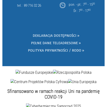
pon. - pt.: 7
30
- 15
30
tel.:
89 716 32 26
Śr.: 7
30
- 17
00
DEKLARACJA DOSTĘPNOŚCI »
PEŁNE DANE TELEADRESOWE »
POLITYKA PRYWATNOŚCI / RODO »
Sfinansowano w ramach reakcji Uni na pandemię
COVID-19