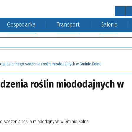
Gospodarka
Transport
Galerie
STRONA GŁÓWNA
wa
a Środowiska
kacja kolejowa
Urząd Gminy
Gospodarka nieruchomościa
cja jesiennego sadzenia roślin miododajnych w Gminie Kolno
dzenia roślin miododajnych w