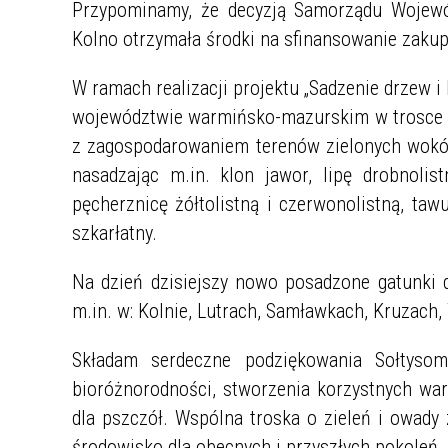
Przypominamy, że decyzją Samorządu Wojewó
Kolno otrzymała środki na sfinansowanie zakup
W ramach realizacji projektu „Sadzenie drzew
województwie warmińsko-mazurskim w trosce o
z zagospodarowaniem terenów zielonych wokół
nasadzając m.in. klon jawor, lipę drobnolis
pęcherznicę żółtolistną i czerwonolistną, taw
szkarłatny.
Na dzień dzisiejszy nowo posadzone gatunk
m.in. w: Kolnie, Lutrach, Samławkach, Kruzach,
Składam serdeczne podziękowania Sołtys
bioróżnorodności, stworzenia korzystnych wa
dla pszczół. Wspólna troska o zieleń i owady
środowisko dla obecnych i przyszłych pokoleń.