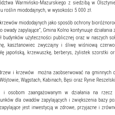
dztwa Warmińsko-Mazurskiego z siedzibą w Olsztyni
u roślin miododajnych, w wysokości 5 000 zł.
 i krzewów miododajnych jako sposób ochrony bioróżnoro
 owady zapylające”, Gmina Kolno kontynuuje działania 
 budynków użyteczności publicznej oraz w naszych so
tnę, kasztanowiec zwyczajny i śliwę wiśniową czerwon
ułę japońską, krzewuszkę, berberys, żylistek szorstki o
i drzew i krzewów można zaobserwować na gminnych d
 Wójtowie, Wągstach, Kabinach, Bęsi oraz Rynie Reszelsk
om i osobom zaangażowanym w działania na rzecz 
runków dla owadów zapylających i zwiększenia bazy po
 zapylające jest inwestycją w zdrowe, przyjazne i zrów