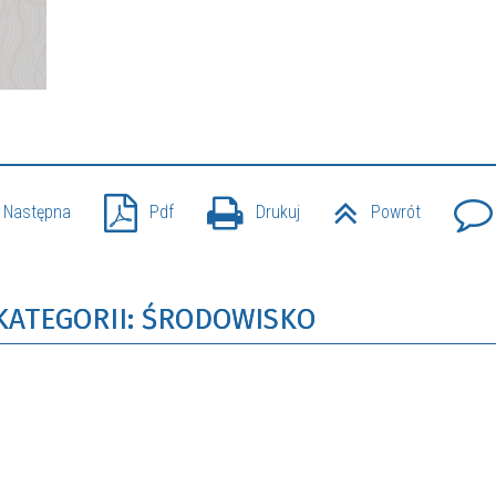
Następna
Pdf
Drukuj
Powrót
KATEGORII: ŚRODOWISKO