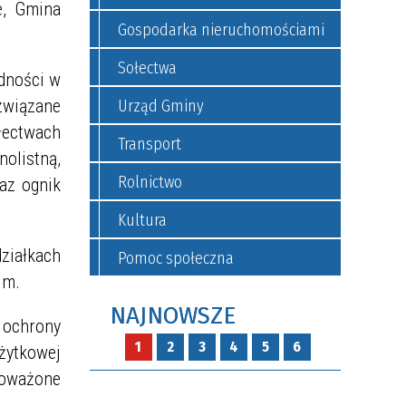
e, Gmina
Gospodarka nieruchomościami
Sołectwa
dności w
związane
Urząd Gminy
łectwach
Transport
olistną,
Rolnictwo
raz ognik
Kultura
ziałkach
Pomoc społeczna
im.
NAJNOWSZE
ochrony
1
2
3
4
5
6
żytkowej
noważone