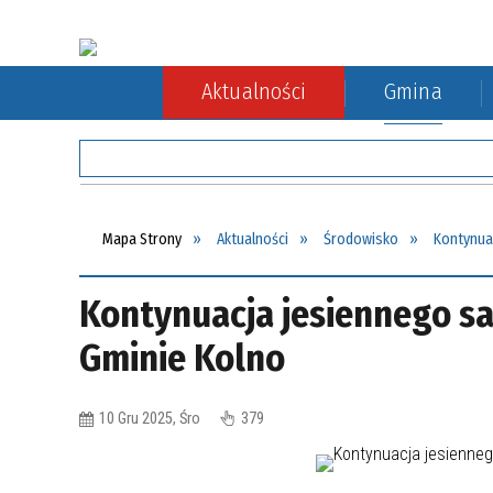
Aktualności
Gmina
Rada Gminy
Rolnictwo
Komunikacja autobusowa
Sołect
Ochron
Komuni
Mapa Strony
Aktualności
Środowisko
Kontynua
Kontynuacja jesiennego sa
Gminie Kolno
10 Gru 2025, Śro
379